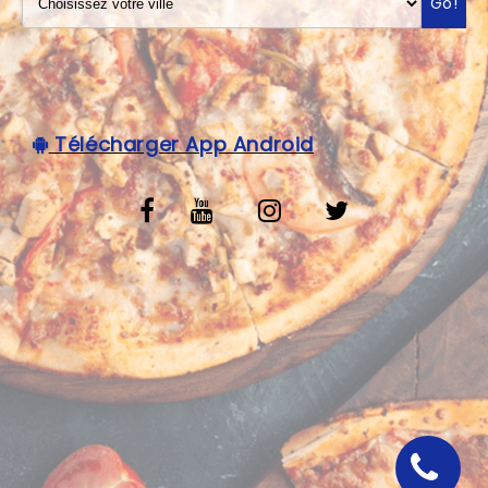
Go!
VOS AVIS
MENTIONS LÉGALES
C.G.V
Télécharger App Android