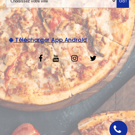
Go!
VOS AVIS
MENTIONS LÉGALES
C.G.V
Télécharger App Android