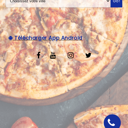
Go!
VOS AVIS
MENTIONS LÉGALES
C.G.V
Télécharger App Android