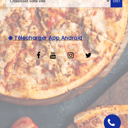
Go!
VOS AVIS
MENTIONS LÉGALES
C.G.V
Télécharger App Android