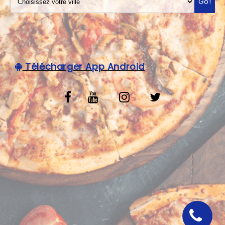
Go!
VOS AVIS
MENTIONS LÉGALES
C.G.V
Télécharger App Android